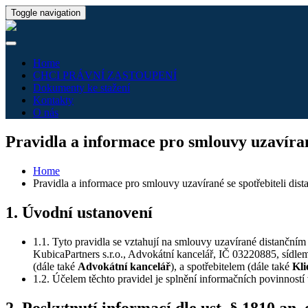
Toggle navigation
Home
CHCI PRÁVNÍ ZASTOUPENÍ
Dokumenty ke stažení
Kontakty
O nás
Pravidla a informace pro smlouvy uzavíran
Home
Pravidla a informace pro smlouvy uzavírané se spotřebiteli di
1. Úvodní
ustanovení
1.1. Tyto pravidla se vztahují na smlouvy uzavírané distanční
KubicaPartners s.r.o., Advokátní kancelář, IČ 03220885, síd
(dále také
Advokátní kancelář
), a spotřebitelem (dále také
Kli
1.2. Účelem těchto pravidel je splnění informačních povinností
2. Poskytnutí informací dle ust. § 1810 an