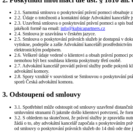
2.1. Samotná smlouva o poskytování právní pomoci obsahuje zákl
2.2. Údaje o totožnosti a kontaktní údaje Advokátní kanceláře 
2.3. Uzavřená smlouva o poskytování právní pomoci a spis bud
jakékoli formě na email:
info@kubicapartners.cz
2.4. Smlouva je uzavírána v českém jazyce.
2.5. Smlouva o poskytování právních služeb je dostupná v do
vytiskne, podepíše a zašle Advokátní kanceláři prostřednictvím
elektronickým podpisem.
2.6. Veškeré údaje vedené o klientovi a obsah právní pomoci po
nemohou být bez souhlasu klienta poskytnuty třetí osobě.
2.7. Advokátní kancelář provádí právní služby podle pokynů k
advokátní komory.
2.8. Spory vzniklé v souvislosti se Smlouvou o poskytování pr
sporů Česká advokátní komora.
3. Odstoupení od smlouvy
3.1. Spotřebitel může odstoupit od smlouvy uzavřené distanč
smluvními stranami či jakmile došlo klientovi potvrzení, že fo
3.2. S ohledem na skutečnost, že právní služby je zpravidla nu
žádá o to, aby advokátní kancelář započala s poskytováním prá
od smlouvy o poskytování právních služeb do 14 dnů ode dne j