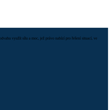
hu využít sílu a moc, jež právo nabízí pro řešení situací, ve