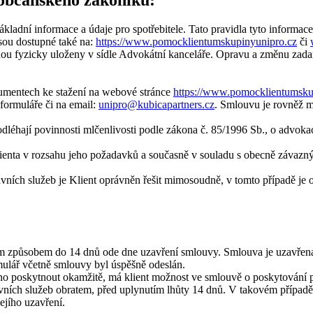
adní informace a údaje pro spotřebitele. Tato pravidla tyto informace 
jsou dostupné také na:
https://www.pomocklientumskupinyunipro.cz
či
ou fyzicky uloženy v sídle Advokátní kanceláře. Opravu a změnu zada
kumentech ke stažení na webové stránce
https://www.pomocklientumsku
 formuláře či na email:
unipro@kubicapartners.cz
. Smlouvu je rovněž
dléhají povinnosti mlčenlivosti podle zákona č. 85/1996 Sb., o advokac
lienta v rozsahu jeho požadavků a současně v souladu s obecně závazn
ávních služeb je Klient oprávněn řešit mimosoudně, v tomto případě je 
ním způsobem do 14 dnů ode dne uzavření smlouvy. Smlouva je uzavřen
rmulář včetně smlouvy byl úspěšně odeslán.
tno poskytnout okamžitě, má klient možnost ve smlouvě o poskytování p
vních služeb obratem, před uplynutím lhůty 14 dnů. V takovém případě
ejího uzavření.