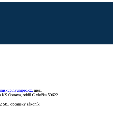
mskupinyunipro.cz
,
mezi
m KS Ostrava, oddíl C vložka 59622
12 Sb., občanský zákoník.