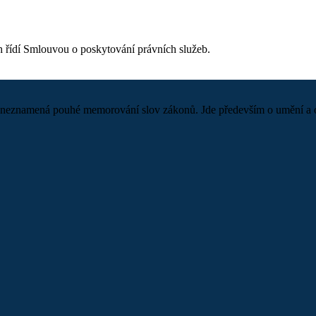
h řídí Smlouvou o poskytování právních služeb.
neznamená pouhé memorování slov zákonů. Jde především o umění a odva