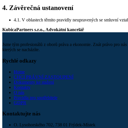
4. Závěrečná ustanovení
4.1. V oblastech těmito pravidly neupravených se smluvní vzta
KubicaPartners s.r.o., Advokátní kancelář
Jsme tým profesionálů z oborů práva a ekonomie. Znát právo pro nás 
kterých se nacházíte.
Rychlé odkazy
Home
CHCI PRÁVNÍ ZASTOUPENÍ
Dokumenty ke stažení
Kontakty
O nás
Pravidla pro spotřebitele
GDPR
Kontaktujte nás
O. Lysohorského 702, 738 01 Frýdek-Místek