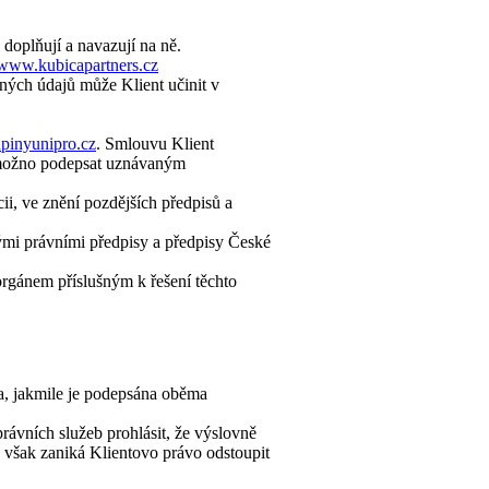
doplňují a navazují na ně.
www.kubicapartners.cz
ných údajů může Klient učinit v
pinyunipro.cz
. Smlouvu Klient
 možno podepsat uznávaným
ii, ve znění pozdějších předpisů a
ými právními předpisy a předpisy České
orgánem příslušným k řešení těchto
a, jakmile je podepsána oběma
rávních služeb prohlásit, že výslovně
 však zaniká Klientovo právo odstoupit