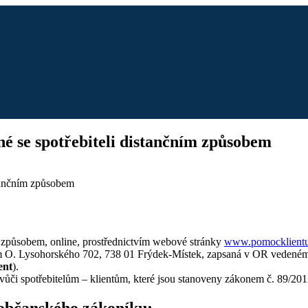
é se spotřebiteli distančním způsobem
stančním způsobem
m způsobem, online, prostřednictvím webové stránky
www.pomocklientu
lem O. Lysohorského 702, 738 01 Frýdek-Místek, zapsaná v OR vedené
ent
).
 vůči spotřebitelům – klientům, které jsou stanoveny zákonem č. 89/20
. občanského zákoníku: