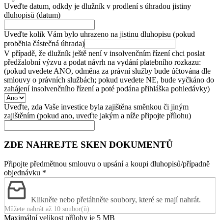
Uveďte datum, odkdy je dlužník v prodlení s úhradou jistiny
dluhopisů (datum)
Uveďte kolik Vám bylo uhrazeno na jistinu dluhopisu (pokud
proběhla částečná úhrada)
V případě, že dlužník ještě není v insolvenčním řízení chci poslat
předžalobní výzvu a podat návrh na vydání platebního rozkazu:
(pokud uvedete ANO, odměna za právní služby bude účtována dle
smlouvy o právních službách; pokud uvedete NE, bude vyčkáno do
zahájení insolvenčního řízení a poté podána přihláška pohledávky)
Uveďte, zda Vaše investice byla zajištěna směnkou či jiným
zajištěním (pokud ano, uveďte jakým a níže připojte přílohu)
ZDE NAHREJTE SKEN DOKUMENTŮ
Připojte předmětnou smlouvu o upsání a koupi dluhopisů/případně
objednávku
*
Klikněte nebo přetáhněte soubory, které se mají nahrát.
Můžete nahrát až 10 soubor(ů).
Maximální velikost přílohy je 5 MB